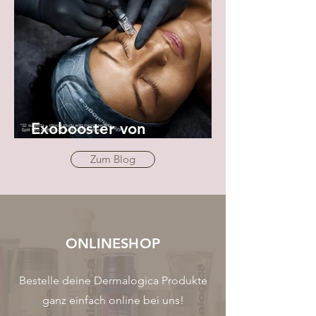
Exobooster von
Dermalogia
Zum Blog
ONLINESHOP
Bestelle deine Dermalogica Produkte
ganz einfach online bei uns!