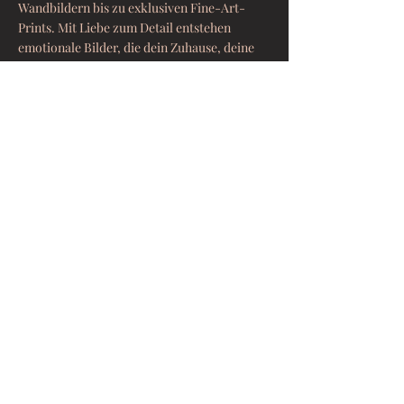
Wandbildern bis zu exklusiven Fine-Art-
Prints. Mit Liebe zum Detail entstehen
emotionale Bilder, die dein Zuhause, deine
Praxis oder dein Geschäft verschönern – für
ein harmonisches Wohlfühlambiente.