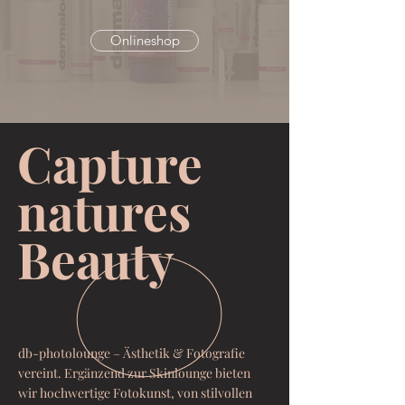
Onlineshop
Capture
natures
Beauty
db-photolounge – Ästhetik & Fotografie
vereint. Ergänzend zur Skinlounge bieten
wir hochwertige Fotokunst, von stilvollen